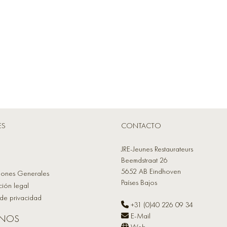
ES
CONTACTO
JRE-Jeunes Restaurateurs
Beemdstraat 26
5652 AB Eindhoven
iones Generales
Países Bajos
ción legal
a de privacidad
+31 (0)40 226 09 34
E-Mail
ANOS