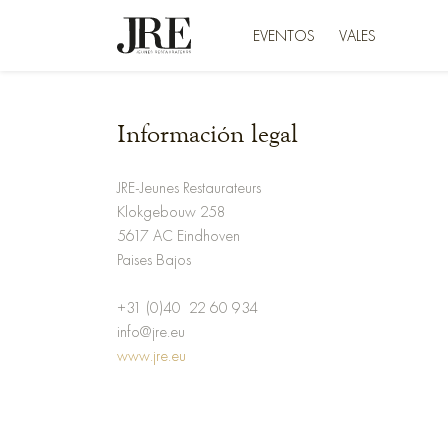
EVENTOS
VALES
Información legal
JRE-Jeunes Restaurateurs
Klokgebouw 258
5617 AC Eindhoven
Paises Bajos
+31 (0)40 22 60 934
info@jre.eu
www.jre.eu