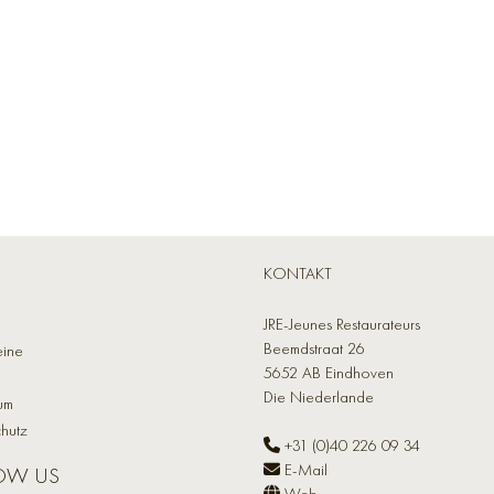
KONTAKT
JRE-Jeunes Restaurateurs
Beemdstraat 26
eine
5652 AB Eindhoven
Die Niederlande
um
hutz
+31 (0)40 226 09 34
E-Mail
OW US