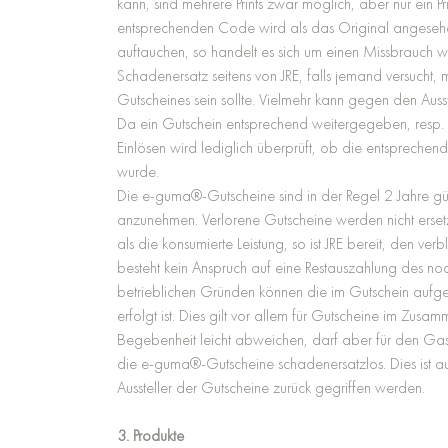
kann, sind mehrere Prints zwar möglich, aber nur ein 
entsprechenden Code wird als das Original angesehe
auftauchen, so handelt es sich um einen Missbrauch wel
Schadenersatz seitens von JRE, falls jemand versucht, 
Gutscheines sein sollte. Vielmehr kann gegen den Ausst
Da ein Gutschein entsprechend weitergegeben, resp. ve
Einlösen wird lediglich überprüft, ob die entsprech
wurde.
Die e-guma®-Gutscheine sind in der Regel 2 Jahre gülti
anzunehmen. Verlorene Gutscheine werden nicht erse
als die konsumierte Leistung, so ist JRE bereit, den 
besteht kein Anspruch auf eine Restauszahlung des noch
betrieblichen Gründen können die im Gutschein aufgef
erfolgt ist. Dies gilt vor allem für Gutscheine im Z
Begebenheit leicht abweichen, darf aber für den Gast
die e-guma®-Gutscheine schadenersatzlos. Dies ist auc
Aussteller der Gutscheine zurück gegriffen werden
3. Produkte