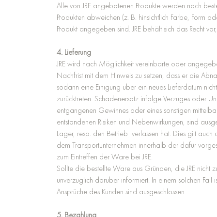
Alle von JRE angebotenen Produkte werden nach beste
Produkten abweichen (z. B. hinsichtlich Farbe, Form 
Produkt angegeben sind. JRE behält sich das Recht vor
4. Lieferung
JRE wird nach Möglichkeit vereinbarte oder angegeben
Nachfrist mit dem Hinweis zu setzen, dass er die Ab
sodann eine Einigung über ein neues Lieferdatum nicht
zurücktreten. Schadenersatz infolge Verzuges oder Un
entgangenen Gewinnes oder eines sonstigen mittelbar
entstandenen Risiken und Nebenwirkungen, sind ausg
Lager, resp. den Betrieb verlassen hat. Dies gilt 
dem Transportunternehmen innerhalb der dafür vorgese
zum Eintreffen der Ware bei JRE.
Sollte die bestellte Ware aus Gründen, die JRE nicht zu v
unverzüglich darüber informiert. In einem solchen Fall
Ansprüche des Kunden sind ausgeschlossen.
5. Bezahlung