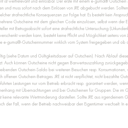
Print ist wertrelevant und einlösbar. Der erste mit einem e-guma® Gutsc
n und muss sofort nach dem Einlösen von JRE abgebucht werden. Sollte
cher strafrechtliche Konsequenzen zur Folge hat. Es besteht kein Anspruch
mehrere Gutscheine mit dem gleichen Code einzulösen, selbst wenn der Erst
eller mit Betrugsabsicht sofort eine strafrechtliche Untersuchung (Urkund
rschenkt werden kann, besteht keine Pflicht und Möglichkeit seitens von J
ende e-guma®-Gutscheinnummer wirklich vom System freigegeben und ob d
g (siehe Datum und Gültigkeitsdauer auf Gutschein). Nach Ablauf dieser Fri
tzt. Auch können Gutscheine nicht gegen Barwertauszahlung zurückgegeb
verbleibenden Gutschein-Saldo bei weiteren Besuchen resp. Konsumationen, 
 offenen Gutschein-Betrages. JRE ist nicht verpflichtet, nicht bezahlte G
ührten Leistungen nur vom Betrieb erbracht resp. garantiert werden, wenn
usammenhang mit Übernachtungen und bei Gutscheinen für Gruppen. Die im G
 keine relevante Wertminderung darstellen. Sollte JRE aus irgendeinem G
h der Fall, wenn der Betrieb nachweisbar den Eigentümer wechselt. In eine
.