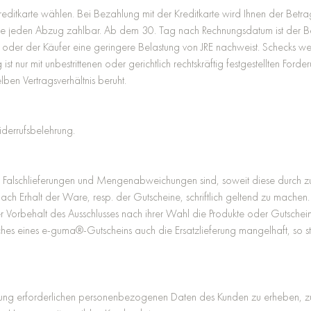
ditkarte wählen. Bei Bezahlung mit der Kreditkarte wird Ihnen der Bet
ohne jeden Abzug zahlbar. Ab dem 30. Tag nach Rechnungsdatum ist der Be
en oder der Käufer eine geringere Belastung von JRE nachweist. Schecks
 nur mit unbestrittenen oder gerichtlich rechtskräftig festgestellten Ford
en Vertragsverhältnis beruht.
iderrufsbelehrung.
lschlieferungen und Mengenabweichungen sind, soweit diese durch zumu
ach Erhalt der Ware, resp. der Gutscheine, schriftlich geltend zu machen
nter Vorbehalt des Ausschlusses nach ihrer Wahl die Produkte oder Gutsc
usches eines e-guma®-Gutscheins auch die Ersatzlieferung mangelhaft, so
hung erforderlichen personenbezogenen Daten des Kunden zu erheben, zu 