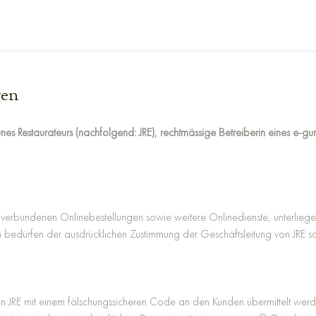
gen
es Restaurateurs (nachfolgend: JRE), rechtmässige Betreiberin eines e
it verbundenen Onlinebestellungen sowie weitere Onlinedienste, unterli
rfen der ausdrücklichen Zustimmung der Geschäftsleitung von JRE sowie 
von JRE mit einem fälschungssicheren Code an den Kunden übermittelt wer