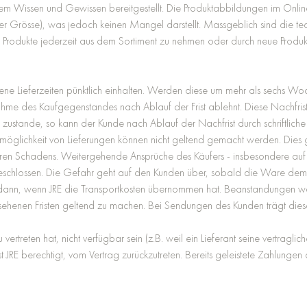
m Wissen und Gewissen bereitgestellt. Die Produktabbildungen im Online
oder Grösse), was jedoch keinen Mangel darstellt. Massgeblich sind die 
, Produkte jederzeit aus dem Sortiment zu nehmen oder durch neue Produkt
e Lieferzeiten pünktlich einhalten. Werden diese um mehr als sechs Woch
nahme des Kaufgegenstandes nach Ablauf der Frist ablehnt. Diese Nachfr
 zustande, so kann der Kunde nach Ablauf der Nachfrist durch schriftliche
möglichkeit von Lieferungen können nicht geltend gemacht werden. Dies 
en Schadens. Weitergehende Ansprüche des Käufers - insbesondere auf Lie
eschlossen. Die Gefahr geht auf den Kunden über, sobald die Ware dem
auch dann, wenn JRE die Transportkosten übernommen hat. Beanstandungen
henen Fristen geltend zu machen. Bei Sendungen des Kunden trägt dieser 
ertreten hat, nicht verfügbar sein (z.B. weil ein Lieferant seine vertraglich
 ist JRE berechtigt, vom Vertrag zurückzutreten. Bereits geleistete Zahlun