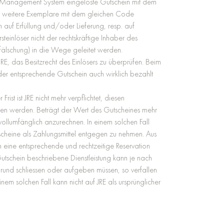
hein Management System eingelöste Gutschein mit dem
n weitere Exemplare mit dem gleichen Code
 auf Erfüllung und/oder Lieferung, resp. auf
einlöser nicht der rechtskräftige Inhaber des
enfälschung) in die Wege geleitet werden.
RE, das Besitzrecht des Einlösers zu überprüfen. Beim
er entsprechende Gutschein auch wirklich bezahlt
st ist JRE nicht mehr verpflichtet, diesen
en werden. Beträgt der Wert des Gutscheines mehr
vollumfänglich anzurechnen. In einem solchen Fall
utscheine als Zahlungsmittel entgegen zu nehmen. Aus
 eine entsprechende und rechtzeitige Reservation
utschein beschriebene Dienstleistung kann je nach
rund schliessen oder aufgeben müssen, so verfallen
m solchen Fall kann nicht auf JRE als ursprünglicher