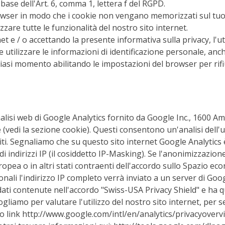
 base dell'Art. 6, comma 1, lettera f del RGPD.
owser in modo che i cookie non vengano memorizzati sul tuo c
izzare tutte le funzionalità del nostro sito internet.
net e / o accettando la presente informativa sulla privacy, l'
e e utilizzare le informazioni di identificazione personale, an
asi momento abilitando le impostazioni del browser per rifiut
di analisi web di Google Analytics fornito da Google Inc., 160
 (vedi la sezione cookie). Questi consentono un'analisi dell'u
 Uniti. Segnaliamo che su questo sito internet Google Analytic
di indirizzi IP (il cosiddetto IP-Masking). Se l'anonimizzazione
uropea o in altri stati contraenti dell'accordo sullo Spazio 
zionali l'indirizzo IP completo verrà inviato a un server di Goo
 dati contenute nell'accordo "Swiss-USA Privacy Shield" e ha q
gliamo per valutare l'utilizzo del nostro sito internet, per seg
to link http://www.google.com/intl/en/analytics/privacyoverv