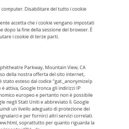
omputer. Disabilitare del tutto i cookie
utente accetta che i cookie vengano impostati
che dopo la fine della sessione del browser. È
are i cookie di terze parti.
0 Amphitheatre Parkway, Mountain View, CA
so della nostra offerta del sito internet,
s è stato esteso dal codice "gat._anonymizeIp
 è attiva, Google tronca gli indirizzi IP
economico europeo e pertanto non è possibile
gle negli Stati Uniti e abbreviato lì. Google
uindi un livello adeguato di protezione dei
nalarci e per fornirci altri servizi correlati.
iew.html, soprattutto per quanto riguarda la