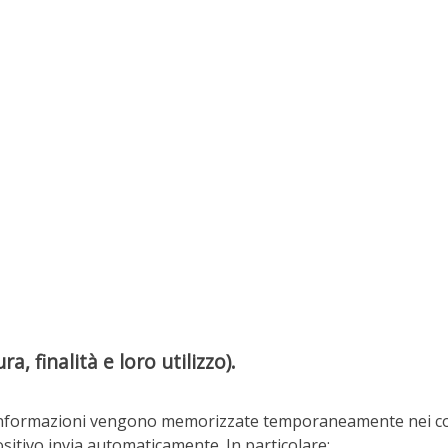
, finalità e loro utilizzo).
 informazioni vengono memorizzate temporaneamente nei cosid
sitivo invia automaticamente. In particolare: