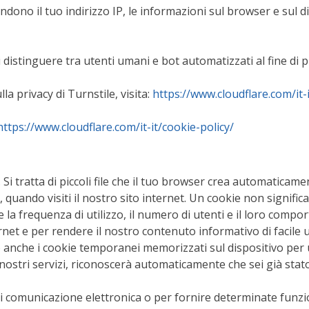
endono il tuo indirizzo IP, le informazioni sul browser e sul d
di distinguere tra utenti umani e bot automatizzati al fine di 
la privacy di Turnstile, visita:
https://www.cloudflare.com/it-i
https://www.cloudflare.com/it-it/cookie-policy/
s. Si tratta di piccoli file che il tuo browser crea automatica
, quando visiti il nostro sito internet. Un cookie non signifi
e la frequenza di utilizzo, il numero di utenti e il loro comp
rnet e per rendere il nostro contenuto informativo di facile ut
amo anche i cookie temporanei memorizzati sul dispositivo per
nostri servizi, riconoscerà automaticamente che sei già stato
di comunicazione elettronica o per fornire determinate funzi