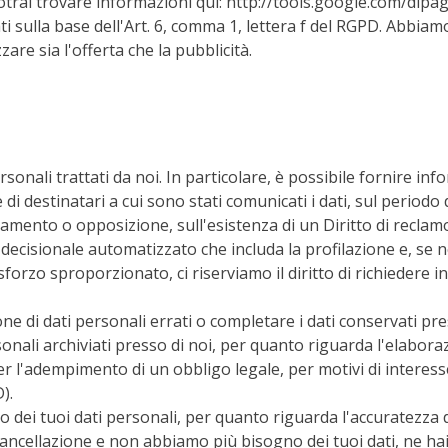
 potrai trovare informazioni qui: http://tools.google.com/dlp
 sulla base dell'Art. 6, comma 1, lettera f del RGPD. Abbiamo
are sia l'offerta che la pubblicità.
rsonali trattati da noi. In particolare, è possibile fornire in
 di destinatari a cui sono stati comunicati i dati, sul periodo 
ttamento o opposizione, sull'esistenza di un Diritto di reclamo,
decisionale automatizzato che includa la profilazione e, se 
sforzo sproporzionato, ci riserviamo il diritto di richiedere in
e di dati personali errati o completare i dati conservati pres
onali archiviati presso di noi, per quanto riguarda l'elaborazi
r l'adempimento di un obbligo legale, per motivi di interesse
).
o dei tuoi dati personali, per quanto riguarda l'accuratezza d
ro cancellazione e non abbiamo più bisogno dei tuoi dati, ne ha