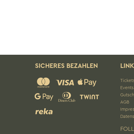
SICHERES BEZAHLEN
LIN
Ticket
Events
Gutsc
AGB
Impre
Datens
FOL