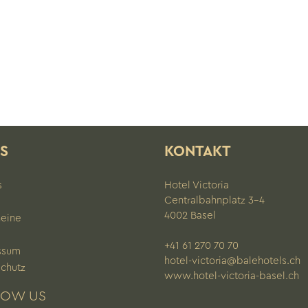
KS
KONTAKT
s
Hotel Victoria
Centralbahnplatz 3–4
4002 Basel
heine
+41 61 270 70 70
ssum
hotel-victoria@balehotels.ch
chutz
www.hotel-victoria-basel.ch
LOW US