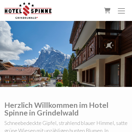
Warenkor
Herzlich Willkommen im Hotel
Spinne in Grindelwald
Schneebedeckte Gipfel, strahlend blauer Himmel, satte
grüne Wiesen mit unzähligen bunten Blumen. In