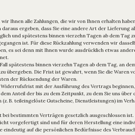
ir Ihnen alle Zahlungen, die wir von Ihnen erhalten haben,
 daraus ergeben, dass Sie eine andere Art der Lieferung a
glich und spätestens binnen vierzehn Tagen ab dem Tag zu
gegangen ist. Für diese Rückzahlung verwenden wir dasselb
en, es sei denn mit Ihnen wurde ausdrücklich etwas andere
net.
 Fall spätestens binnen vierzehn Tagen ab dem Tag, an dem
u übergeben. Die Frist ist gewahrt, wenn Sie die Waren vo
osten der Rücksendung der Waren.
er Widerrufsfrist mit der Ausführung des Vertrags beginne
 dem Anteil der bis zu dem Zeitpunkt, zu dem Sie uns über
 (z. B. teileingelöste Gutscheine, Dienstleistungen) im V
t bei bestimmten Verträgen gesetzlich ausgeschlossen ist. 
icht vorgefertigt sind und für deren Herstellung eine ind
e eindeutig auf die persönlichen Bedürfnisse des Verbrauc