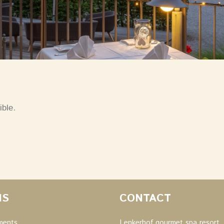
ible.
NS
CONTACT
ments
Lenkerhof gourmet spa resort