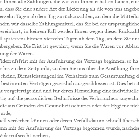
r Ihnen alle Zahlungen, die wir von Ihnen erhalten haben, ein
en, dass Sie eine andere Art der Lieferung als die von uns ange
ierzehn Tagen ab dem Tag zurückzuzahlen, an dem die Mitteilun
den wir dasselbe Zahlungsmittel, das Sie bei der ursprüngliche
ereinbart; in keinem Fall werden Ihnen wegen dieser Rückzahl
l spätestens binnen vierzehn Tagen ab dem Tag, an dem Sie uns
bergeben. Die Frist ist gewahrt, wenn Sie die Waren vor Ablauf
dung der Waren.
Widerrufsfrist mit der Ausführung des Vertrags beginnen, so h
er bis zu dem Zeitpunkt, zu dem Sie uns über die Ausübung Ihre
utscheine, Dienstleistungen) im Verhältnis zum Gesamtumfang d
i bestimmten Verträgen gesetzlich ausgeschlossen ist. Dies betri
ht vorgefertigt sind und für deren Herstellung eine individue
tig auf die persönlichen Bedürfnisse des Verbrauchers zugeschn
 die aus Gründen des Gesundheitsschutzes oder der Hygiene nic
urde,
ell verderben können oder deren Verfallsdatum schnell übersc
 wenn mit der Ausführung des Vertrags begonnen wurde, nachd
Widerrufsrecht verliert,