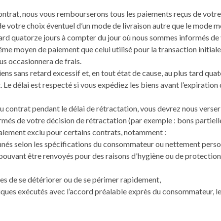
ontrat, nous vous rembourserons tous les paiements reçus de votre pa
de votre choix éventuel d’un mode de livraison autre que le mode m
s tard quatorze jours à compter du jour où nous sommes informés de
e moyen de paiement que celui utilisé pour la transaction initial
us occasionnera de frais.
iens sans retard excessif et, en tout état de cause, au plus tard q
 Le délai est respecté si vous expédiez les biens avant l’expiration
 contrat pendant le délai de rétractation, vous devrez nous verse
és de votre décision de rétractation (par exemple : bons partiellem
également exclu pour certains contrats, notamment :
onnés selon les spécifications du consommateur ou nettement perso
 pouvant être renvoyés pour des raisons d'hygiène ou de protection d
les de se détériorer ou de se périmer rapidement,
ques exécutés avec l’accord préalable exprès du consommateur, leq