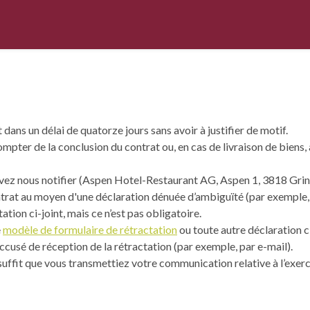
 dans un délai de quatorze jours sans avoir à justifier de motif.
ompter de la conclusion du contrat ou, en cas de livraison de biens,
devez nous notifier (Aspen Hotel-Restaurant AG, Aspen 1, 3818 Gr
ntrat au moyen d'une déclaration dénuée d’ambiguïté (par exemple, 
tion ci-joint, mais ce n’est pas obligatoire.
e
modèle de formulaire de rétractation
ou toute autre déclaration cl
usé de réception de la rétractation (par exemple, par e-mail).
l suffit que vous transmettiez votre communication relative à l’exerc