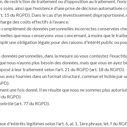
on, de restriction de traitement ou d'opposition au traitement, l'exi
os soins, ainsi que l'existence d'une prise de décision automatisée c
(art. 15 du RGPD). Dans le cas d'un investissement disproportionné, 
charge des coûts effectifs à l'avance.
e complément de données personnelles incorrectes conservées chez
nelles que nous conservons vous concernant, à moins que le traiteme
plir une obligation légale, pour des raisons d'intérêt public ou pou
s données personnelles, dans la mesure où vous contestez l'exactitud
ue nous n'ayons plus besoin des données, mais que vous en ayez bes
posé à leur traitement selon l'art. 21 du RGPD (art. 18 du RGPD).
us avez fournies dans un format structuré, commun et lisible par 
GPD).
t une fois donné. Il en résulte que nous ne sommes plus autorisés
. 3 du RGPD)
ontrôle (art. 77 du RGPD).
e d'intérêts légitimes selon l'art. 6, al. 1, 1ère phrase, let. f du RG