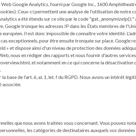
site Web Google Analytics, fourni par Google Inc., 1600 Amphithea
Cookies). Ceux-ci permettent une analyse de l'utilisation de notre
alytics a été étendu sur ce site par le code "gat._anonymizeIp();"
tive, Google tronque les adresses IP dans les États membres de l'Un
 européen. Il est donc impossible de connaître votre identité. L'a
as exceptionnels, pour être ensuite tronquée sur place. Google resp
ld » et dispose ainsi d'un niveau de protection des données adéqua
s Web, nous en rédiger des rapports et nous fournir d'autres services
overview.html, et notamment en ce qui concerne la désactivation d
.
a base de l'art. 6, al. 1, let. f du RGPD. Nous avons un intérêt lég
té associée.
nnelles que nous avons traitées vous concernant. Vous pouvez no
 personnelles, les catégories de destinataires auxquels vos données