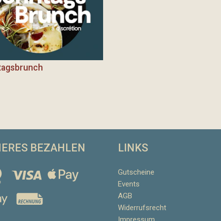
tagsbrunch
HERES BEZAHLEN
LINKS
Gutscheine
Events
AGB
Widerrufsrecht
Impressum