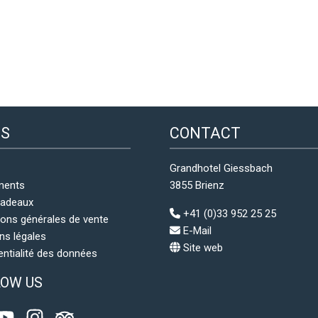
NS
CONTACT
Grandhotel Giessbach
ments
3855 Brienz
cadeaux
+41 (0)33 952 25 25
ions générales de vente
E-Mail
ns légales
Site web
entialité des données
LOW US