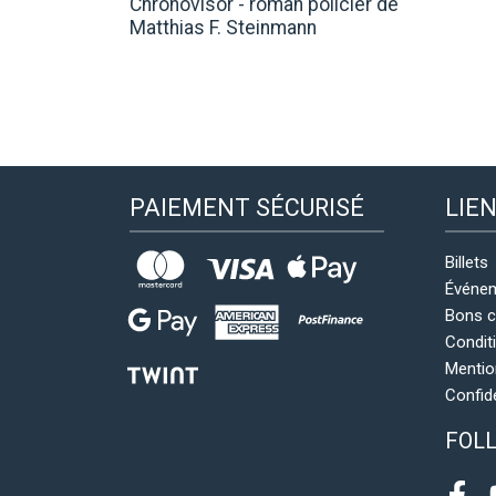
Chronovisor - roman policier de
Matthias F. Steinmann
PAIEMENT SÉCURISÉ
LIE
Billets
Événe
Bons 
Condit
Mentio
Confid
FOL