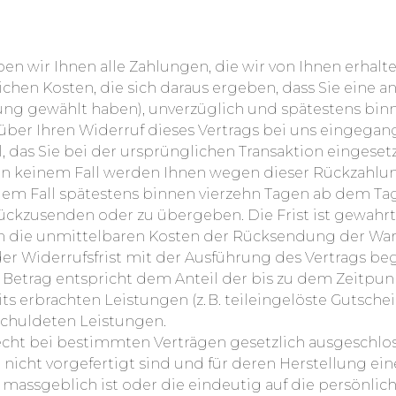
en wir Ihnen alle Zahlungen, die wir von Ihnen erhalte
chen Kosten, die sich daraus ergeben, dass Sie eine an
ung gewählt haben), unverzüglich und spätestens bin
über Ihren Widerruf dieses Vertrags bei uns eingegang
 das Sie bei der ursprünglichen Transaktion eingeset
 in keinem Fall werden Ihnen wegen dieser Rückzahlu
dem Fall spätestens binnen vierzehn Tagen ab dem Ta
rückzusenden oder zu übergeben. Die Frist ist gewahrt,
en die unmittelbaren Kosten der Rücksendung der War
 der Widerrufsfrist mit der Ausführung des Vertrags be
 Betrag entspricht dem Anteil der bis zu dem Zeitpun
ts erbrachten Leistungen (z. B. teileingelöste Gutsche
chuldeten Leistungen.
echt bei bestimmten Verträgen gesetzlich ausgeschlosse
 nicht vorgefertigt sind und für deren Herstellung ei
ssgeblich ist oder die eindeutig auf die persönlich