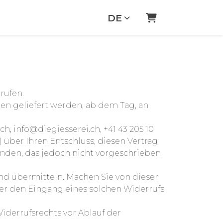
DE
Warenkorb
rufen.
ren geliefert werden, ab dem Tag, an
h, info@diegiesserei.ch, +41 43 205 10
l) über Ihren Entschluss, diesen Vertrag
enden, das jedoch nicht vorgeschrieben
nd übermitteln. Machen Sie von dieser
ber den Eingang eines solchen Widerrufs
Widerrufsrechts vor Ablauf der