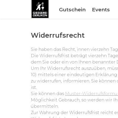
Gutschein
Events
Widerrufsrecht
Sie haben das Recht, innen vierzehn Ta
Die Widerrufsfrist beträgt vierzehn Tag
dem Sie oder ein von Ihnen benannter 
Um Ihr Widerrufsrecht auszuüben, müssen 
10) mittels einer eindeutigen Erklärung 
zu widerrufen, informieren. Sie können
ist.
Sie können das
Muster-Widerrufsformu
Möglichkeit Gebrauch, so werden wir Ih
übermitteln.
Zur Wahrung der Widerrufsfrist reicht e