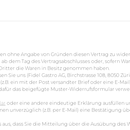
gen ohne Angabe von Gründen diesen Vertrag zu wider
e ab dem Tag des Vertragsabschlusses oder, sofern Wa
Dritter die Waren in Besitz genommen haben.
Sie uns (Fidel Gastro AG, Birchstrasse 108, 8050 Züric
(z.B. ein mit der Post versandter Brief oder eine E-Mai
 dafür das beigefügte Muster-Widerrufsformular verw
lar
oder eine andere eindeutige Erklärung ausfüllen u
nen unverzüglich (z.B. per E-Mail) eine Bestätigung ü
s aus, dass Sie die Mitteilung über die Ausübung des 