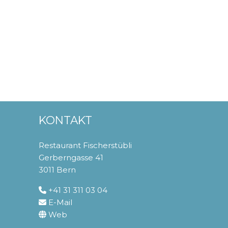
KONTAKT
Restaurant Fischerstübli
Gerberngasse 41
3011 Bern
+41 31 311 03 04
E-Mail
Web