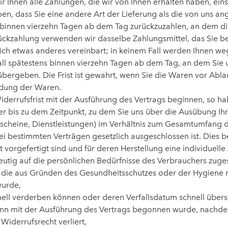
 Ihnen alle Zahlungen, die wir von Ihnen erhalten haben, eins
ben, dass Sie eine andere Art der Lieferung als die von uns a
 binnen vierzehn Tagen ab dem Tag zurückzuzahlen, an dem die
Rückzahlung verwenden wir dasselbe Zahlungsmittel, das Sie be
ich etwas anderes vereinbart; in keinem Fall werden Ihnen w
ll spätestens binnen vierzehn Tagen ab dem Tag, an dem Sie 
bergeben. Die Frist ist gewahrt, wenn Sie die Waren vor Abla
ndung der Waren.
Widerrufsfrist mit der Ausführung des Vertrags beginnen, so 
er bis zu dem Zeitpunkt, zu dem Sie uns über die Ausübung Ihr
Gutscheine, Dienstleistungen) im Verhältnis zum Gesamtumfang 
ei bestimmten Verträgen gesetzlich ausgeschlossen ist. Dies be
ht vorgefertigt sind und für deren Herstellung eine individue
eutig auf die persönlichen Bedürfnisse des Verbrauchers zuges
, die aus Gründen des Gesundheitsschutzes oder der Hygiene n
wurde,
nell verderben können oder deren Verfallsdatum schnell übers
, wenn mit der Ausführung des Vertrags begonnen wurde, nach
 Widerrufsrecht verliert,