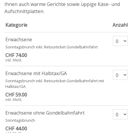
Ihnen auch warme Gerichte sowie üppige Käse- und
Aufschnittplatten.
Kategorie
Anzahl
Anzahl T
Erwachsene
Sonntagsbrunch inkl. Retourticket Gondelbahnfahrt
CHF 74.00
inkl. MwSt.
Anzahl T
Erwachsene mit Halbtax/GA
Sonntagsbrunch inkl. Retourticket Gondelbahnfahrt mit
Halbtax/GA
CHF 59.00
inkl. MwSt.
Anzahl T
Erwachsene ohne Gondelbahnfahrt
Sonntagsbrunch
CHF 44.00