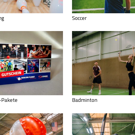
ng
Soccer
-Pakete
Badminton