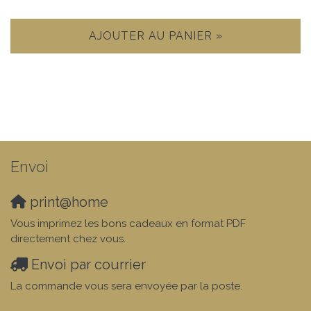
AJOUTER AU PANIER »
Envoi
print@home
Vous imprimez les bons cadeaux en format PDF
directement chez vous.
Envoi par courrier
La commande vous sera envoyée par la poste.