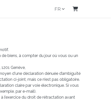
FR
Panier
otif.
on de biens, à compter du jour où vous ou un
6, 1201 Genève,
 moyen d'une déclaration dénuée d’ambiguïté
ation ci-joint, mais ce n’est pas obligatoire.
aration claire par voie électronique. Si vous
xemple, par e-mail).
à l’exercice du droit de rétractation avant