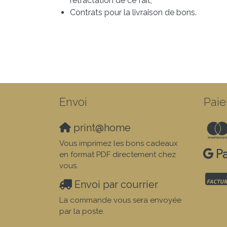
rétractation de ce fait,
Contrats pour la livraison de bons.
Envoi
Paie
print@home
Vous imprimez les bons cadeaux
en format PDF directement chez
vous.
Envoi par courrier
La commande vous sera envoyée
par la poste.