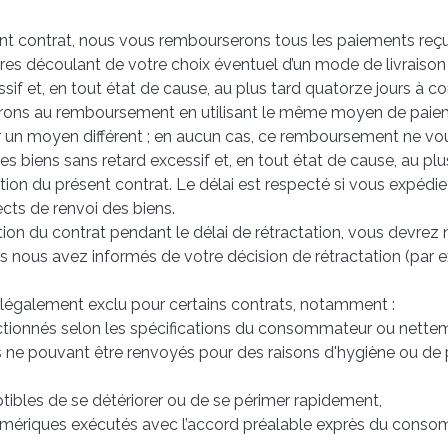
ent contrat, nous vous rembourserons tous les paiements reçus
taires découlant de votre choix éventuel d’un mode de livrais
essif et, en tout état de cause, au plus tard quatorze jours 
erons au remboursement en utilisant le même moyen de paiemen
ur un moyen différent ; en aucun cas, ce remboursement ne vo
s biens sans retard excessif et, en tout état de cause, au pl
n du présent contrat. Le délai est respecté si vous expédiez 
ects de renvoi des biens.
n du contrat pendant le délai de rétractation, vous devrez 
 nous avez informés de votre décision de rétractation (par ex
st légalement exclu pour certains contrats, notamment :
ectionnés selon les spécifications du consommateur ou nette
s ne pouvant être renvoyés pour des raisons d'hygiène ou de p
tibles de se détériorer ou de se périmer rapidement,
umériques exécutés avec l’accord préalable exprès du consomm