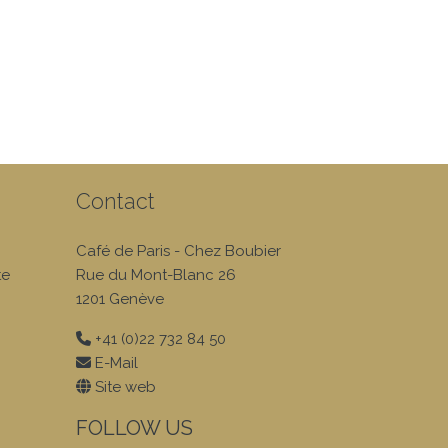
Contact
Café de Paris - Chez Boubier
te
Rue du Mont-Blanc 26
1201 Genève
+41 (0)22 732 84 50
E-Mail
Site web
FOLLOW US