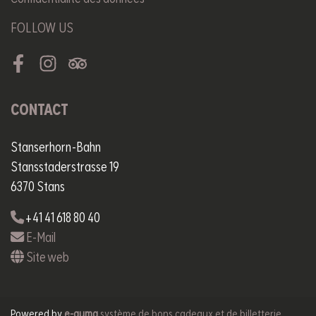
FOLLOW US
Facebook
Instagram
Tripadvisor
CONTACT
Stanserhorn-Bahn
Stansstaderstrasse 19
6370 Stans
+41 41 618 80 40
E-Mail
Site web
Powered by
e-guma
système de bons cadeaux et de billetterie