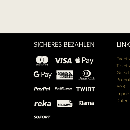
SICHERES BEZAHLEN
LIN
Events
Tickets
Gutsc
Produ
AGB
Impre
Daten