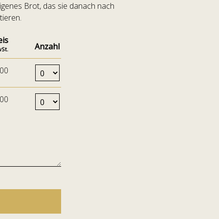
igenes Brot, das sie danach nach
ieren.
eis
Anzahl
wSt.
Anzahl Tickets Kinder von 6 bis 11 Jahre
.00
Anzahl Tickets Kinder von 12 bis 16 Jahre
.00