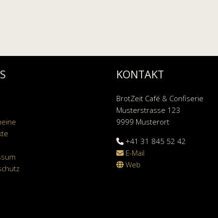
KS
KONTAKT
BrotZeit Café & Confiserie
Musterstrasse 123
heine
9999 Musterort
kte
+41 31 845 52 42
E-Mail
ssum
Web
schutz