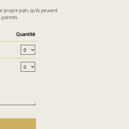
ur propre pain, qu'ils peuvent
 parents.
Quantité
Nombre de billets Enfants de 6 à 11 ans
Nombre de billets Enfants de 12 à 16 ans