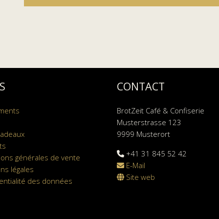
S
CONTACT
ments
BrotZeit Café & Confiserie
Musterstrasse 123
cadeaux
9999 Musterort
ts
+41 31 845 52 42
ions générales de vente
E-Mail
ns légales
Site web
entialité des données