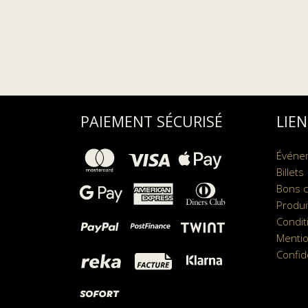
PAIEMENT SÉCURISÉ
LIEN
Événe
Billets
Bons 
Produi
Condit
Mentio
Confid