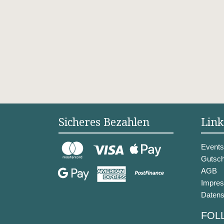
Sicheres Bezahlen
Link
Events
Gutsch
AGB
Impre
Datens
FOL