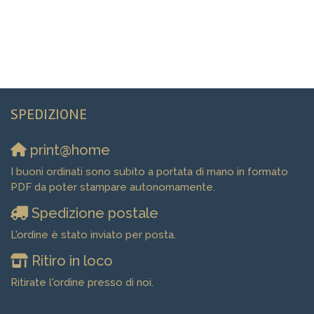
SPEDIZIONE
print@home
I buoni ordinati sono subito a portata di mano in formato
PDF da poter stampare autonomamente.
Spedizione postale
L'ordine è stato inviato per posta.
Ritiro in loco
Ritirate l'ordine presso di noi.