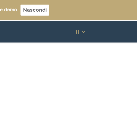
 e demo.
Nascondi
IT