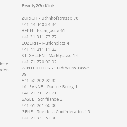
Beauty2Go Klinik
ZÜRICH - Bahnhofstrasse 78
+41 44 440 34 34
BERN - Kramgasse 61
+41 31 311 77 77
LUZERN - Mühlenplatz 4
+41 41 211 11 22
ST. GALLEN - Marktgasse 14
+41 71 770 02 02
iese
WINTERTHUR - Stadthausstrasse
aden.
39
+41 52 202 92 92
LAUSANNE - Rue de Bourg 1
+41 21 711 21 21
BASEL - Schifflände 2
+41 61 261 66 00
GENF - Rue de la Confédération 15
+41 21 331 51 00