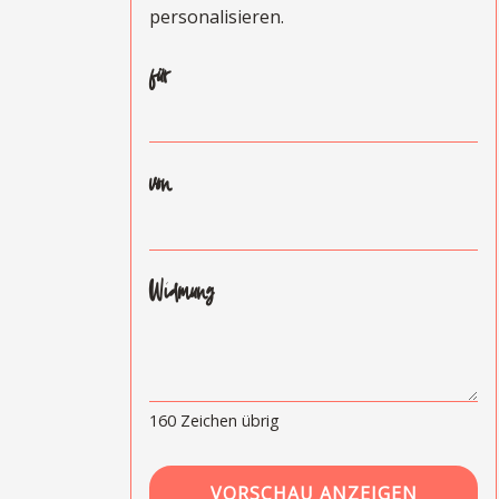
personalisieren.
für
von
Widmung
160
Zeichen übrig
VORSCHAU ANZEIGEN