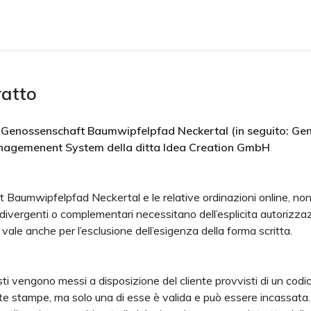
ratto
la Genossenschaft Baumwipfelpfad Neckertal (in seguito: G
anagemenent System della ditta Idea Creation GmbH
 Baumwipfelpfad Neckertal e le relative ordinazioni online, nonc
 divergenti o complementari necessitano dell’esplicita autorizz
vale anche per l’esclusione dell’esigenza della forma scritta.
i vengono messi a disposizione del cliente provvisti di un codice
lte stampe, ma solo una di esse è valida e può essere incassat