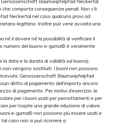
alla Genossenschaft Baumwipfelpfad Neckertal
uso che comporta conseguenze penali. Non c’è
fad Neckertal nel caso qualcuno provi ad
etario legittimo. Inoltre può venir avviata una
il dovere né la possibilità di verificare il
lativo numero del buono e-guma© è veramente
 data e la durata di validità sul buono).
 non vengono sostituiti. I buoni non possono
one ricevuta, Genossenschaft Baumwipfelpfad
essun diritto al pagamento dell’importo ancora
zo di pagamento. Per motivi d’esercizio, le
colare per i buoni usati per pernottamenti e per
are per l’ospite una grande riduzione di valore.
i buoni e-guma© non possono più essere usati e
tal caso non si può ricorrere a