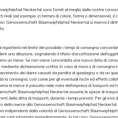
mwipfelpfad Neckertal sono forniti al meglio delle nostre conos
ti reali (ad esempio, in termini di colore, forma o dimensione), il c
sivi. Genossenschaft Baumwipfelpfad Neckertal si riserva il dirit
to.
petterà nel limite del possibile i tempi di consegna concordati 
chiedere una dilazione, segnalando il rifiuto d’accettazione dell’og
eno un mese. Se non viene concordata una nuova data di conseg
one mediante dichiarazione scritta. In caso di mora o di consegna
isarcimento dei danni causati da perdita di guadagno o da un quals
a la consegna, così come per gli eventuali rischi ed effetti colla
 la merce è passata nelle mani dell’impresa di trasporti ed ha l
enschaft Baumwipfelpfad Neckertal assume le spese di trasporto
nti della ditta di trasporti, durante i tempi previsti. Per gli invii
l’arrivo della merce alla Genossenschaft Baumwipfelpfad Neckertal.
ioni indipendenti dalla volontà di Genossenschaft Baumwipfelpf
cliente sarà informato immediatamente. In tal caso, Genossenschaf