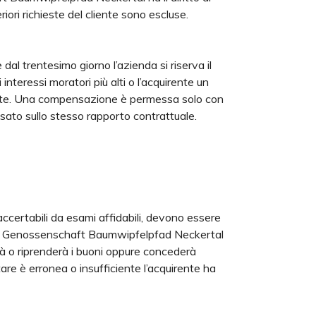
ori richieste del cliente sono escluse.
l trentesimo giorno l’azienda si riserva il
teressi moratori più alti o l’acquirente un
iente. Una compensazione è permessa solo con
basato sullo stesso rapporto contrattuale.
e accertabili da esami affidabili, devono essere
ficati Genossenschaft Baumwipfelpfad Neckertal
rà o riprenderà i buoni oppure concederà
e è erronea o insufficiente l’acquirente ha