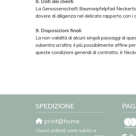
8. Dati dei clienti
La Genossenschaft Baumwipfelpfad Neckertal ha il
dovere di diligenza nel delicato rapporto con i da
9. Disposizioni finali
La non validità di alcuni singoli passaggi di que
subentra un’altra, il più possibilmente affine p
queste condizioni generali di contratto, è Necke
SPEDIZIONE
PAG
print@home
I buoni ordinati sono subito a