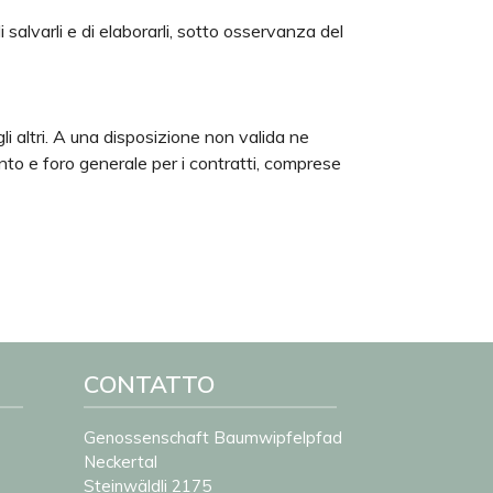
 salvarli e di elaborarli, sotto osservanza del
gli altri. A una disposizione non valida ne
ento e foro generale per i contratti, comprese
CONTATTO
Genossenschaft Baumwipfelpfad
Neckertal
Steinwäldli 2175