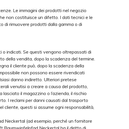
cenze. Le immagini dei prodotti nel negozio
he non costituisce un difetto. I dati tecnici e le
to di rimuovere prodotti dalla gamma o di
o indicati. Se questi vengono oltrepassati di
getto della vendita, dopo la scadenza del termine.
na il cliente può, dopo la scadenza della
 impossibile non possono essere rivendicati
iasi danno indiretto. Ulteriori pretese
terali venutisi a creare a causa del prodotto,
asciato il magazzino o l’azienda, il rischio
. I reclami per danni causati dal trasporto
 del cliente, questi si assume ogni responsabilità,
ad Neckertal (ad esempio, perché un fornitore
t Baumwipfelpfad Neckertal ha il diritto di