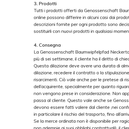
3. Prodotti
Tutti i prodotti offerti da Genossenschaft Bau
online possono differire in alcuni casi dai prodot
descrizioni fornite per ogni prodotto sono deci
sostituirli con nuovi prodotti in qualsiasi momen
4. Consegna
La Genossenschaft Baumwipfelpfad Neckertal ris
più di sei settimane, il cliente ha il diritto di 
Questa dilazione deve avere una durata di alm
dilazione, recedere il contratto o la stipulazi
risarcimenti. Ciò vale anche per le pretese di r
dell’acquirente, specialmente per quanto riguard
non vengono prese in considerazione. Non appena
passa al cliente. Questo vale anche se Genoss
devono essere fatti valere dal cliente ,nei confro
in particolare il rischio del trasporto, fino al
Se la merce ordinata non è disponibile per rag
non adempie ai suoi obblighi contrattuali), il 