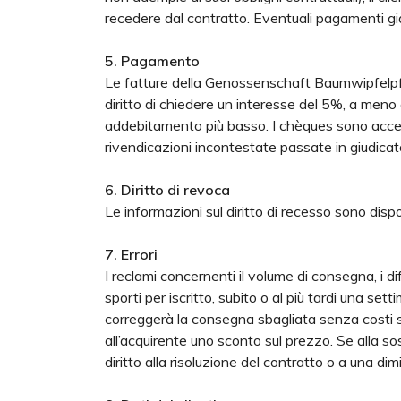
recedere dal contratto. Eventuali pagamenti già
5. Pagamento
Le fatture della Genossenschaft Baumwipfelpfad 
diritto di chiedere un interesse del 5%, a meno
addebitamento più basso. I chèques sono accet
rivendicazioni incontestate passate in giudicato
6. Diritto di revoca
Le informazioni sul diritto di recesso sono dispon
7. Errori
I reclami concernenti il volume di consegna, i dif
sporti per iscritto, subito o al più tardi una s
correggerà la consegna sbagliata senza costi su
all’acquirente uno sconto sul prezzo. Se alla 
diritto alla risoluzione del contratto o a una di