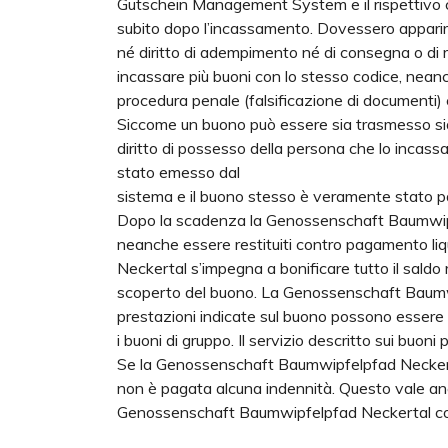
Gutschein Management System e il rispettivo 
subito dopo l’incassamento. Dovessero apparire
né diritto di adempimento né di consegna o di
incassare più buoni con lo stesso codice, neanch
procedura penale (falsificazione di documenti) 
Siccome un buono può essere sia trasmesso sia 
diritto di possesso della persona che lo incas
stato emesso dal
sistema e il buono stesso è veramente stato pa
Dopo la scadenza la Genossenschaft Baumwipfel
neanche essere restituiti contro pagamento liq
Neckertal s’impegna a bonificare tutto il saldo
scoperto del buono. La Genossenschaft Baumwi
prestazioni indicate sul buono possono essere e
i buoni di gruppo. Il servizio descritto sui buo
Se la Genossenschaft Baumwipfelpfad Neckertal
non è pagata alcuna indennità. Questo vale anch
Genossenschaft Baumwipfelpfad Neckertal come