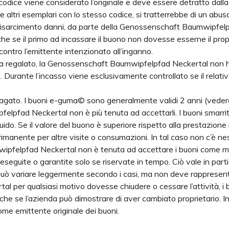
codice viene considerato l’originale e deve essere detratto d
 altri esemplari con lo stesso codice, si tratterrebbe di un ab
 risarcimento danni, da parte della Genossenschaft Baumwipfelp
e se il primo ad incassare il buono non dovesse esserne il propri
contro l’emittente intenzionato all’inganno.
regalato, la Genossenschaft Baumwipfelpfad Neckertal non ha né 
sa. Durante l’incasso viene esclusivamente controllato se il re
gato. I buoni e-guma© sono generalmente validi 2 anni (vedere la
pfad Neckertal non è più tenuta ad accettarli. I buoni smarriti
uido. Se il valore del buono è superiore rispetto alla prestazi
 rimanente per altre visite o consumazioni. In tal caso non c’è n
pfelpfad Neckertal non è tenuta ad accettare i buoni come mez
seguite o garantite solo se riservate in tempo. Ciò vale in parti
ni può variare leggermente secondo i casi, ma non deve rappresent
 per qualsiasi motivo dovesse chiudere o cessare l’attività, 
e se l’azienda può dimostrare di aver cambiato proprietario. In 
 emittente originale dei buoni.