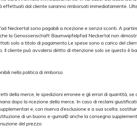
 effettuati dal cliente saranno rimborsati immediatamente. Ulteri
Neckertal sono pagabili a ricezione e senza sconti. A partire da
 che la Genossenschaft Baumwipfelpfad Neckertal non dimostri in
tati solo a titolo di pagamento.Le spese sono a carico del cl
. Il cliente può avvalersi diritto di ritenzione solo se questo è 
ibili nella politica di rimborso.
etti della merce, le spedizioni erronee e gli errori di quantità, s
ettimana dopo la ricezione della merce. In caso di reclami giusti
pplementari e, con riserva d’esclusione e a sua scelta, sostitui
sostituzione di un buono e-guma© anche la consegna supplementar
minuzione del prezzo.