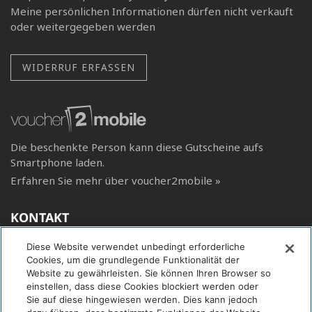
Meine persönlichen Informationen dürfen nicht verkauft
oder weitergegeben werden
WIDERRUF ERFASSEN
Die beschenkte Person kann diese Gutscheine aufs
Smartphone laden.
Erfahren Sie mehr über voucher2mobile »
KONTAKT
Diese Website verwendet unbedingt erforderliche
Andaz Munich Schwabinger Tor
Cookies, um die grundlegende Funktionalität der
Leopoldstrasse 170
Website zu gewährleisten. Sie können Ihren Browser so
80804 München
einstellen, dass diese Cookies blockiert werden oder
Sie auf diese hingewiesen werden. Dies kann jedoch