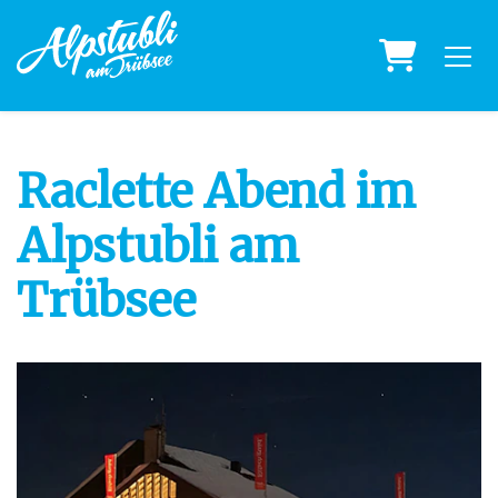
Warenk
Raclette Abend im
Alpstubli am
Trübsee