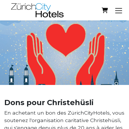
Panier
Dons pour Christehüsli
En achetant un bon des ZürichCityHotels, vous
soutenez l'organisation caritative Christehüsli,
qui s'engage depuis plus de 20 ans à aider les