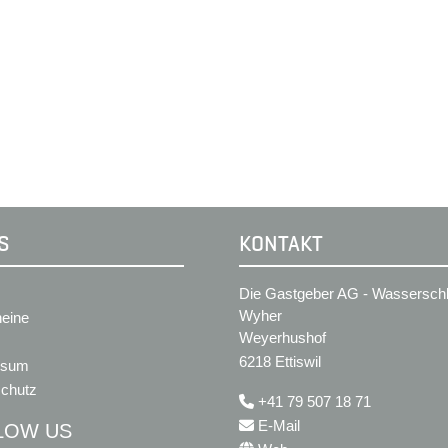
S
KONTAKT
Die Gastgeber AG - Wassersch
Wyher
eine
Weyerhushof
6218 Ettiswil
ssum
chutz
+41 79 507 18 71
E-Mail
LOW US