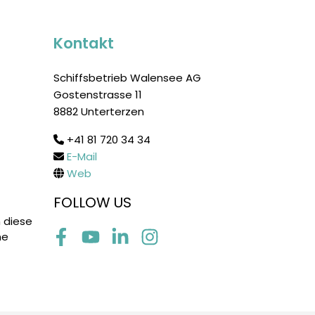
Kontakt
Schiffsbetrieb Walensee AG
Gostenstrasse 11
8882 Unterterzen
+41 81 720 34 34
E-Mail
Web
FOLLOW US
 diese
ne
Facebook
Youtube
LinkedIn
Instagram