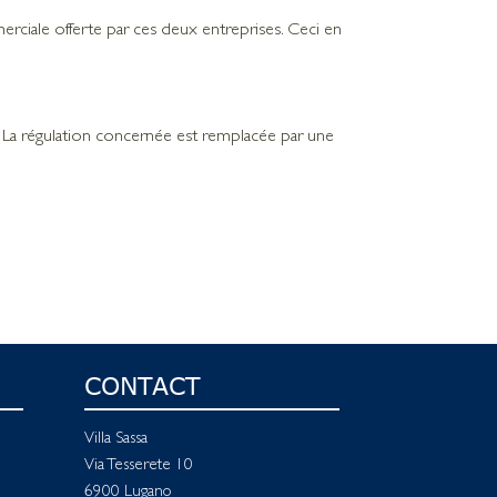
ommerciale offerte par ces deux entreprises. Ceci en
s. La régulation concernée est remplacée par une
CONTACT
Villa Sassa
Via Tesserete 10
6900 Lugano