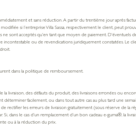
 immédiatement et sans réduction. A partir du trentième jour après factur
modifiée si l’entreprise Villa Sassa, respectivement le client, peut pro
s ne sont acceptés qu'en tant que moyen de paiement. D'éventuels défr
 incontestable ou de revendications juridiquement constatées. Le clie
droit.
figurent dans la politique de remboursement.
la livraison, des défauts du produit, des livraisons erronées ou encore
ent déterminer facilement, ou dans tout autre cas au plus tard une sem
ue de rectifier les erreurs de livraison gratuitement (sous réserve de la r
r. Si, dans le cas d'un remplacement d’un bon cadeau e-guma®, la livra
vente ou à la réduction du prix.