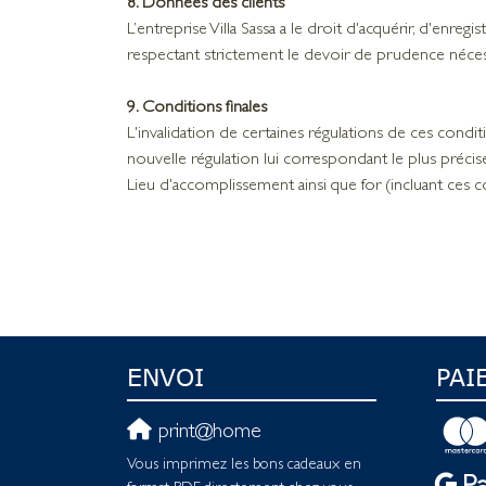
8. Données des clients
L’entreprise Villa Sassa a le droit d'acquérir, d'enre
respectant strictement le devoir de prudence néces
9. Conditions finales
L'invalidation de certaines régulations de ces condi
nouvelle régulation lui correspondant le plus préc
Lieu d'accomplissement ainsi que for (incluant ces c
ENVOI
PAI
print@home
Vous imprimez les bons cadeaux en