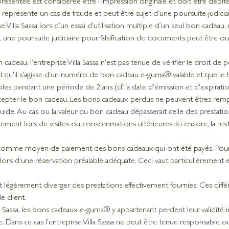
tée est considérée être l’impression originale et doit être débitée i
représente un cas de fraude et peut être sujet d'une poursuite judicia
e Villa Sassa lors d’un essai d’utilisation multiple d’un seul bon cade
cas, une poursuite judiciaire pour falsification de documents peut être
 cadeau, l’entreprise Villa Sassa n'est pas tenue de vérifier le droit d
ait qu'il s'agisse d'un numéro de bon cadeau e-guma® valable et que le 
s pendant une période de 2 ans (cf. la date d'émission et d'expiratio
d'accepter le bon cadeau. Les bons cadeaux perdus ne peuvent êtres rem
uide. Au cas ou la valeur du bon cadeau dépasserait celle des prestations
nt lors de visites ou consommations ultérieures. Ici encore, la resti
r comme moyen de paiement des bons cadeaux qui ont été payés. Pour de
lors d'une réservation préalable adéquate. Ceci vaut particulièrement
t légèrement diverger des prestations effectivement fournies. Ces dif
e client.
Villa Sassa, les bons cadeaux e-guma® y appartenant perdent leur valid
re. Dans ce cas l’entreprise Villa Sassa ne peut être tenue responsab