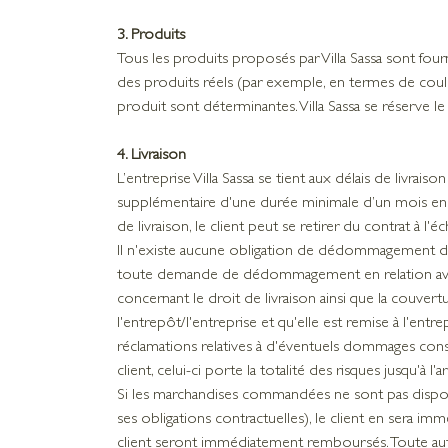
3. Produits
Tous les produits proposés par Villa Sassa sont four
des produits réels (par exemple, en termes de coule
produit sont déterminantes. Villa Sassa se réserve
4. Livraison
L’entreprise Villa Sassa se tient aux délais de livrais
supplémentaire d'une durée minimale d’un mois en pré
de livraison, le client peut se retirer du contrat à l
Il n'existe aucune obligation de dédommagement de la 
toute demande de dédommagement en relation avec u
concernant le droit de livraison ainsi que la couvert
l'entrepôt/l'entreprise et qu'elle est remise à l'entre
réclamations relatives à d'éventuels dommages conséc
client, celui-ci porte la totalité des risques jusqu'à l'
Si les marchandises commandées ne sont pas disponi
ses obligations contractuelles), le client en sera imm
client seront immédiatement remboursés. Toute autr