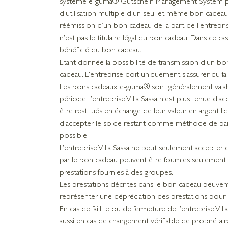
système e-guma® Gutschein Management System présen
d’utilisation multiple d’un seul et même bon cadeau 
réémission d’un bon cadeau de la part de l’entrepris
n’est pas le titulaire légal du bon cadeau. Dans ce 
bénéficié du bon cadeau.
Etant donnée la possibilité de transmission d'un bon
cadeau. L'entreprise doit uniquement s'assurer du f
Les bons cadeaux e-guma® sont généralement valable
période, l’entreprise Villa Sassa n'est plus tenue 
être restitués en échange de leur valeur en argent liq
d'accepter le solde restant comme méthode de paieme
possible.
L’entreprise Villa Sassa ne peut seulement accepte
par le bon cadeau peuvent être fournies seulement 
prestations fournies à des groupes.
Les prestations décrites dans le bon cadeau peuven
représenter une dépréciation des prestations pour l
En cas de faillite ou de fermeture de l’entreprise 
aussi en cas de changement vérifiable de propriétai