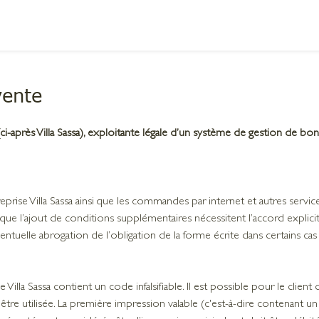
vente
i-après Villa Sassa), exploitante légale d’un système de gestion de b
treprise Villa Sassa ainsi que les commandes par internet et autres servi
ue l’ajout de conditions supplémentaires nécessitent l’accord explicite d
ntuelle abrogation de l’obligation de la forme écrite dans certains cas
Villa Sassa contient un code infalsifiable. Il est possible pour le client
tre utilisée. La première impression valable (c'est-à-dire contenant u