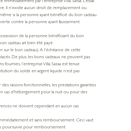
mmédiatement par l’entreprise Villa Sassa. L’essai
ire. Il n’existe aucun droit de remplacement ou
au, même si la personne ayant bénéficié du bon cadeau
 ouverte contre la personne ayant faussement
e possession de la personne bénéficiant du bon
bon cadeau ait bien été payé.
n sur le bon cadeau). A l'échéance de cette
placés. De plus, les bons cadeaux ne peuvent pas
 fournies, l’entreprise Villa Sassa est tenue
tution du solde en argent liquide n'est pas
s raisons fonctionnelles, les prestations garanties
 en cas d'hébergement pour la nuit ou pour des
férences ne doivent cependant en aucun cas
ité immédiatement et sans remboursement. Ceci vaut
le ou poursuivie pour remboursement.