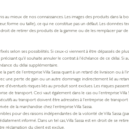
nis au mieux de nos connaissances. Les images des produits dans la bou
ur, forme ou taille), ce qui ne constitue pas un défaut. Les données t
 le droit de retirer des produits de la gamme ou de les remplacer par
on fixés selon ses possibilités. Si ceux-ci viennent à être dépassés de plus
cisant qu'il souhaite annuler le contrat à l'échéance de ce délai. Si a
'échéance du délai supplémentaire.
part de l’entreprise Villa Sassa quant à un retard de livraison ou à l'i
ne perte de gain ou un autre dommage indirectement lié au retard de
ure d'éventuels risques liés au produit sont exclues. Les risques passen
prise de transport. Ceci vaut également dans le cas ou l’entreprise Villa S
utifs au transport doivent être adressées à l'entreprise de transport d
arrivée de la marchandise chez l’entreprise Villa Sassa.
bles pour des raisons indépendantes de la volonté de Villa Sassa (pa
édiatement informé. Dans un tel cas, Villa Sassa est en droit de se retir
e réclamation du client est exclue.