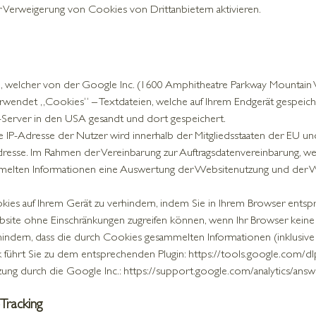
r Verweigerung von Cookies von Drittanbietern aktivieren.
“, welcher von der Google Inc. (1600 Amphitheatre Parkway Mountain 
rwendet „Cookies“ – Textdateien, welche auf Ihrem Endgerät gespeic
-Server in den USA gesandt und dort gespeichert.
ie IP-Adresse der Nutzer wird innerhalb der Mitgliedsstaaten der EU u
Adresse. Im Rahmen der Vereinbarung zur Auftragsdatenvereinbarung, w
ammelten Informationen eine Auswertung der Websitenutzung und der We
kies auf Ihrem Gerät zu verhindern, indem Sie in Ihrem Browser entsp
Website ohne Einschränkungen zugreifen können, wenn Ihr Browser keine
indern, dass die durch Cookies gesammelten Informationen (inklusive 
k führt Sie zu dem entsprechenden Plugin: https://tools.google.com/
tzung durch die Google Inc.: https://support.google.com/analytics/an
racking