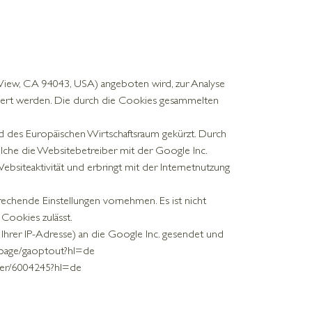
View, CA 94043, USA) angeboten wird, zur Analyse
hert werden. Die durch die Cookies gesammelten
nd des Europäischen Wirtschaftsraum gekürzt. Durch
elche die Websitebetreiber mit der Google Inc.
bsiteaktivität und erbringt mit der Internetnutzung
rechende Einstellungen vornehmen. Es ist nicht
 Cookies zulässt.
Ihrer IP-Adresse) an die Google Inc. gesendet und
dlpage/gaoptout?hl=de
swer/6004245?hl=de