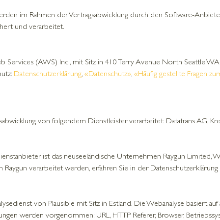
den im Rahmen der Vertragsabwicklung durch den Software-Anbiete
ert und verarbeitet.
ervices (AWS) Inc., mit Sitz in 410 Terry Avenue North Seattle WA
hutz:
Datenschutzerklärung
,
«Datenschutz»
,
«Häufig gestellte Fragen z
bwicklung von folgendem Dienstleister verarbeitet: Datatrans AG, Kre
ienstanbieter ist das neuseeländische Unternehmen Raygun Limited, We
Raygun verarbeitet werden, erfahren Sie in der Datenschutzerklärung
ienst von Plausible mit Sitz in Estland. Die Webanalyse basiert auf
rtungen werden vorgenommen: URL, HTTP Referer, Browser, Betriebssyst