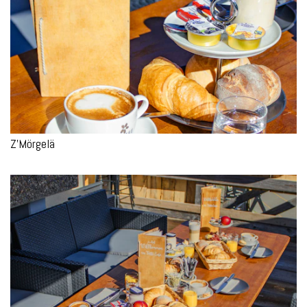
Z’Mörgelä