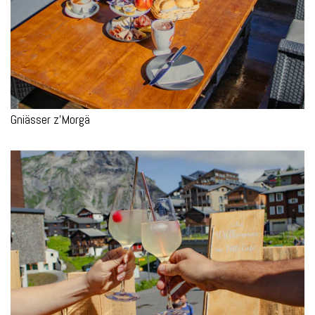
Gniässer z’Morgä