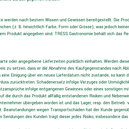
 werden nach bestem Wissen und Gewissen bereitgestellt. Die Prod
chen (z. B. hinsichtlich Farbe, Form oder Grösse), was jedoch keinen
dem Produkt angegeben sind. TRESS Gastronomie behält sich das Rec
rte oder angegebene Lieferzeiten pünktlich einhalten. Werden dies
eis zu setzen, dass er die Abnahme des Kaufgegenstandes nach Ablau
ine Einigung über ein neues Lieferdatum nicht zustande, so kann d
chluss zurücktreten. Schadenersatz infolge Verzuges oder Unmöglich
atzansprüche infolge entgangenen Gewinnes oder eines sonstigen m
auf die durch das Produkt allfällig entstandenen Risiken und Nebenwi
ternehmer übergeben worden ist und das Lager, resp. den Betrieb v
t. Beanstandungen wegen Transportschäden hat der Kunde gegenüb
 Sendungen des Kunden trägt dieser jedes Risiko, insbesondere das T