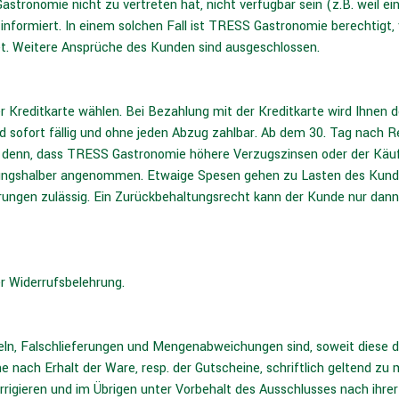
astronomie nicht zu vertreten hat, nicht verfügbar sein (z.B. weil ei
r informiert. In einem solchen Fall ist TRESS Gastronomie berechtigt
. Weitere Ansprüche des Kunden sind ausgeschlossen.
Kreditkarte wählen. Bei Bezahlung mit der Kreditkarte wird Ihnen 
sofort fällig und ohne jeden Abzug zahlbar. Ab dem 30. Tag nach R
ei denn, dass TRESS Gastronomie höhere Verzugszinsen oder der Käu
ngshalber angenommen. Etwaige Spesen gehen zu Lasten des Kunden
derungen zulässig. Ein Zurückbehaltungsrecht kann der Kunde nur da
r Widerrufsbelehrung.
, Falschlieferungen und Mengenabweichungen sind, soweit diese du
e nach Erhalt der Ware, resp. der Gutscheine, schriftlich geltend z
rrigieren und im Übrigen unter Vorbehalt des Ausschlusses nach ihr