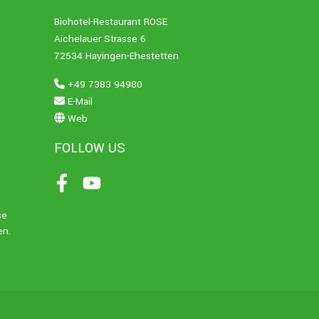
Biohotel-Restaurant ROSE
Aichelauer Strasse 6
72534 Hayingen-Ehestetten
+49 7383 94980
E-Mail
Web
FOLLOW US
Facebook
Youtube
se
en.