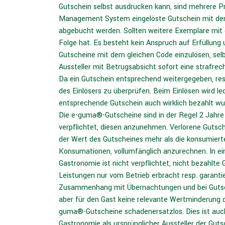
Gutschein selbst ausdrucken kann, sind mehrere Pr
Management System eingelöste Gutschein mit dem
abgebucht werden. Sollten weitere Exemplare mit
Folge hat. Es besteht kein Anspruch auf Erfüllung
Gutscheine mit dem gleichen Code einzulösen, selb
Aussteller mit Betrugsabsicht sofort eine strafre
Da ein Gutschein entsprechend weitergegeben, res
des Einlösers zu überprüfen. Beim Einlösen wird 
entsprechende Gutschein auch wirklich bezahlt wu
Die e-guma®-Gutscheine sind in der Regel 2 Jahre 
verpflichtet, diesen anzunehmen. Verlorene Guts
der Wert des Gutscheines mehr als die konsumiert
Konsumationen, vollumfänglich anzurechnen. In e
Gastronomie ist nicht verpflichtet, nicht bezahlt
Leistungen nur vom Betrieb erbracht resp. garantie
Zusammenhang mit Übernachtungen und bei Gutsche
aber für den Gast keine relevante Wertminderung d
guma®-Gutscheine schadenersatzlos. Dies ist auch
Gastronomie als ursprünglicher Aussteller der G