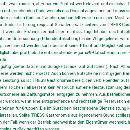
ints zwar möglich, aber nur ein Print ist wertrelevant und einlösbar
 entsprechenden Code wird als das Original angesehen und muss s
 dem gleichen Code auftauchen, so handelt es sich um einen Missbr
 und/oder Lieferung, resp. auf Schadenersatz seitens von TRESS Gas
st wenn der Ersteinlöser nicht der rechtskräftige Inhaber des Gutsch
chtliche Untersuchung (Urkundenfälschung) in die Wege geleitet werd
p. verschenkt werden kann, besteht keine Pflicht und Möglichkeit s
lediglich überprüft, ob die entsprechende e-guma®-Gutscheinnummer 
rde.
gültig (siehe Datum und Gültigkeitsdauer auf Gutschein). Nach Abla
cheine werden nicht ersetzt. Auch können Gutscheine nicht gegen B
e Leistung, so ist TRESS Gastronomie bereit, den verbleibenden Guts
inem solchen Fall besteht kein Anspruch auf eine Restauszahlung d
e Gutscheine als Zahlungsmittel entgegen zu nehmen. Aus betrieblic
rt werden, wenn eine entsprechende und rechtzeitige Reservation erfo
inen für Gruppen. Die im Gutschein beschriebene Dienstleistung ka
arstellen. Sollte TRESS Gastronomie aus irgendeinem Grund schliess
 der Fall, wenn der Betrieb nachweisbar den Eigentümer wechselt. I
utscheine zurück gegriffen werden.