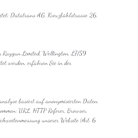
tet: Datatrans AG, Kreuzbühlstrasse 26,
en Raygun Limited, Wellington, L7/59
et werden, erfahren Sie in der
analyse basiert auf anonymisierten Daten.
enommen: URL, HTTP Referer, Browser,
ichweitenmessung unserer Website (Art. 6