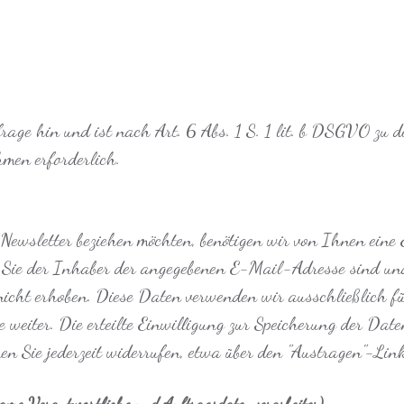
rage hin und ist nach Art. 6 Abs. 1 S. 1 lit. b DSGVO zu 
men erforderlich.
Newsletter beziehen möchten, benötigen wir von Ihnen ein
s Sie der Inhaber der angegebenen E-Mail-Adresse sind u
nicht erhoben. Diese Daten verwenden wir ausschließlich f
e weiter. Die erteilte Einwilligung zur Speicherung der Da
 Sie jederzeit widerrufen, etwa über den "Austragen"-Link
ame Verantwortliche und Auftragsdatenverarbeiter)