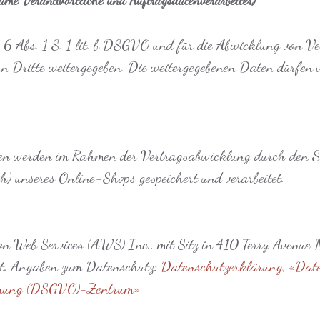
t. 6 Abs. 1 S. 1 lit. b DSGVO und für die Abwicklung von V
n Dritte weitergegeben. Die weitergegebenen Daten dürfen v
ten werden im Rahmen der Vertragsabwicklung durch den S
 unseres Online-Shops gespeichert und verarbeitet.
on Web Services (AWS) Inc., mit Sitz in 410 Terry Avenu
ert. Angaben zum Datenschutz:
Datenschutzerklärung
,
«Dat
dnung (DSGVO)-Zentrum»