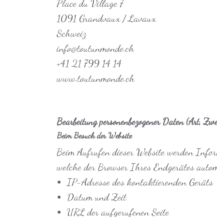
Place du Village 7
1091 Grandvaux / Lavaux
Schweiz
info@toutunmonde.ch
+41 21 799 14 14
www.toutunmonde.ch
Bearbeitung personenbezogener Daten (Art, Zw
Beim Besuch der Website
Beim Aufrufen dieser Website werden Infor
welche der Browser Ihres Endgerätes autom
IP-Adresse des kontaktierenden Geräts
Datum und Zeit
URL der aufgerufenen Seite