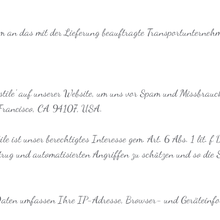
 an das mit der Lieferung beauftragte Transportunternehme
tile' auf unserer Website, um uns vor Spam und Missbrauch 
n Francisco, CA 94107, USA.
le ist unser berechtigtes Interesse gem. Art. 6 Abs. 1 lit.
rug und automatisierten Angriffen zu schützen und so die S
n Daten umfassen Ihre IP-Adresse, Browser- und Geräteinf