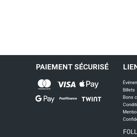
PAIEMENT SÉCURISÉ
LIE
Événe
Billets
Bons 
Condit
Mentio
Confid
FOL