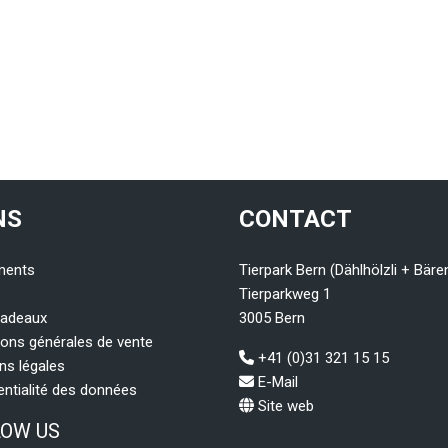
NS
CONTACT
ments
Tierpark Bern (Dählhölzli + Bäre
Tierparkweg 1
cadeaux
3005 Bern
ions générales de vente
+41 (0)31 321 15 15
ns légales
E-Mail
entialité des données
Site web
LOW US