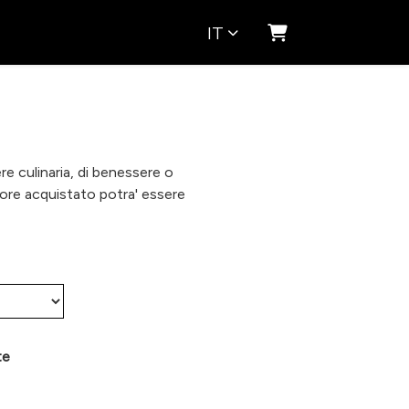
IT
Carrello
re culinaria, di benessere o
alore acquistato potra' essere
te