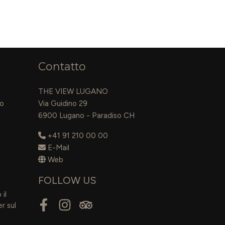
Contatto
THE VIEW LUGANO
to
Via Guidino 29
6900 Lugano - Paradiso CH
+41 91 210 00 00
E-Mail
Web
FOLLOW US
il
r sul
Facebook
Instagram
Tripadvisor