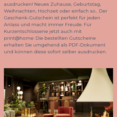
ausdrucken! Neues Zuhause, Geburtstag,
Weihnachten, Hochzeit oder einfach so... Der
Geschenk-Gutschein ist perfekt für jeden
Anlass und macht immer Freude. Für
Kurzentschlossene jetzt auch mit
print@home: Die bestellten Gutscheine
erhalten Sie umgehend als PDF-Dokument
und können diese sofort selber ausdrucken.