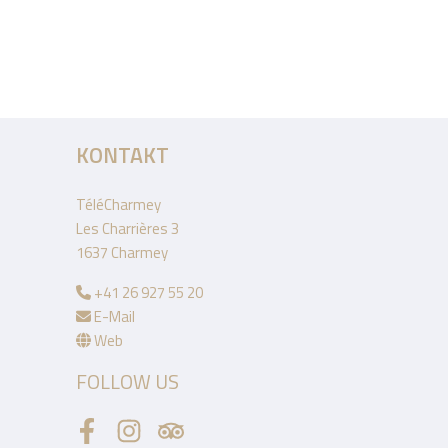
KONTAKT
TéléCharmey
Les Charrières 3
1637 Charmey
+41 26 927 55 20
E-Mail
Web
FOLLOW US
Facebook
Instagram
Tripadvisor