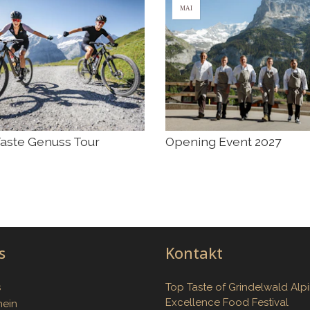
MAI
aste Genuss Tour
Opening Event 2027
s
Kontakt
s
Top Taste of Grindelwald Alp
Excellence Food Festival
hein