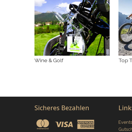
Wine & Golf
Top T
Sicheres Bezahlen
Link
Event
Gutsc