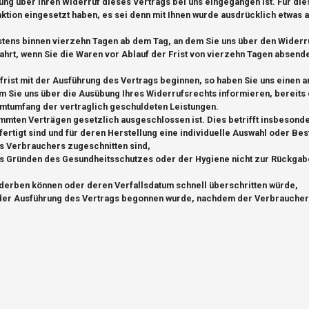
ung über Ihren Widerruf dieses Vertrags bei uns eingegangen ist. Für d
aktion eingesetzt haben, es sei denn mit Ihnen wurde ausdrücklich etwas 
stens binnen vierzehn Tagen ab dem Tag, an dem Sie uns über den Widerru
hrt, wenn Sie die Waren vor Ablauf der Frist von vierzehn Tagen absende
sfrist mit der Ausführung des Vertrags beginnen, so haben Sie uns einen
m Sie uns über die Ausübung Ihres Widerrufsrechts informieren, bereits e
amtumfang der vertraglich geschuldeten Leistungen.
immten Verträgen gesetzlich ausgeschlossen ist. Dies betrifft insbesond
efertigt sind und für deren Herstellung eine individuelle Auswahl oder 
es Verbrauchers zugeschnitten sind,
us Gründen des Gesundheitsschutzes oder der Hygiene nicht zur Rückgabe
rderben können oder deren Verfallsdatum schnell überschritten würde,
t der Ausführung des Vertrags begonnen wurde, nachdem der Verbraucher 