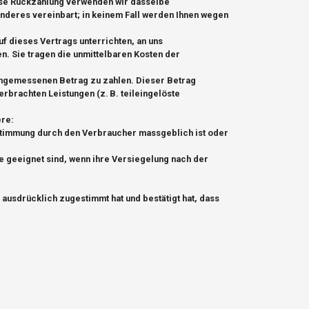
iese Rückzahlung verwenden wir dasselbe
anderes vereinbart; in keinem Fall werden Ihnen wegen
f dieses Vertrags unterrichten, an uns
n. Sie tragen die unmittelbaren Kosten der
 angemessenen Betrag zu zahlen. Dieser Betrag
rbrachten Leistungen (z. B. teileingelöste
ere:
Bestimmung durch den Verbraucher massgeblich ist oder
 geeignet sind, wenn ihre Versiegelung nach der
ausdrücklich zugestimmt hat und bestätigt hat, dass