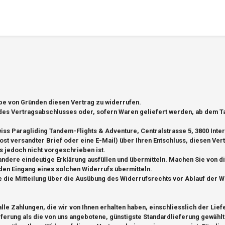
be von Gründen diesen Vertrag zu widerrufen.
des Vertragsabschlusses oder, sofern Waren geliefert werden, ab dem Tag
ss Paragliding Tandem-Flights & Adventure, Centralstrasse 5, 3800 Inter
 Post versandter Brief oder eine E-Mail) über Ihren Entschluss, diesen Ve
 jedoch nicht vorgeschrieben ist.
andere eindeutige Erklärung ausfüllen und übermitteln. Machen Sie von d
 den Eingang eines solchen Widerrufs übermitteln.
ie die Mitteilung über die Ausübung des Widerrufsrechts vor Ablauf der W
lle Zahlungen, die wir von Ihnen erhalten haben, einschliesslich der Lie
eferung als die von uns angebotene, günstigste Standardlieferung gewähl