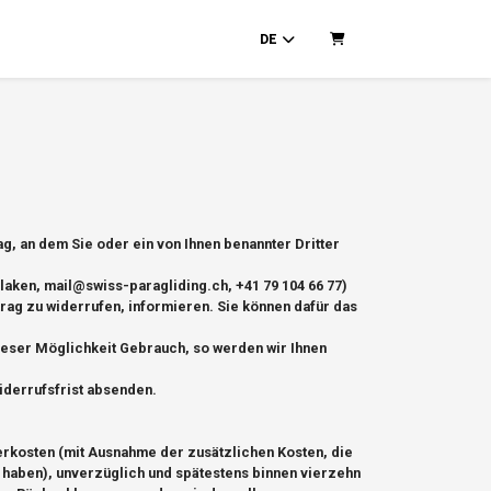
DE
Warenkorb
, an dem Sie oder ein von Ihnen benannter Dritter
laken, mail@swiss-paragliding.ch, +41 79 104 66 77)
rtrag zu widerrufen, informieren. Sie können dafür das
ieser Möglichkeit Gebrauch, so werden wir Ihnen
iderrufsfrist absenden.
ferkosten (mit Ausnahme der zusätzlichen Kosten, die
t haben), unverzüglich und spätestens binnen vierzehn