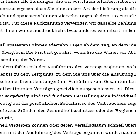
r Ihnen alle Zahlungen, die wir von Ihnen erhalten haben, ei
araus ergeben, dass Sie eine andere Art der Lieferung als di
ich und spätestens binnen vierzehn Tagen ab dem Tag zurück
n ist. Für diese Rückzahlung verwenden wir dasselbe Zahlungs
it Ihnen wurde ausdrücklich etwas anderes vereinbart; in ke
all spätestens binnen vierzehn Tagen ab dem Tag, an dem Sie
übergeben. Die Frist ist gewahrt, wenn Sie die Waren vor Abl
cksendung der Waren.
 Widerrufsfrist mit der Ausführung des Vertrags beginnen, so
der bis zu dem Zeitpunkt, zu dem Sie uns über die Ausübung I
Gutscheine, Dienstleistungen) im Verhältnis zum Gesamtumfan
ei bestimmten Verträgen gesetzlich ausgeschlossen ist. Dies 
ht vorgefertigt sind und für deren Herstellung eine individ
eutig auf die persönlichen Bedürfnisse des Verbrauchers zug
, die aus Gründen des Gesundheitsschutzes oder der Hygiene 
wurde,
nell verderben können oder deren Verfallsdatum schnell über
, wenn mit der Ausführung des Vertrags begonnen wurde, nach