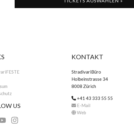
TICKETS AUSWÄHLEN »
KS
KONTAKT
variFESTE
StradivariBüro
Holbeinstrasse 34
ssum
8008 Zürich
schutz
+41 43 333 55 55
LOW US
E-Mail
Web
book
Youtube
Instagram