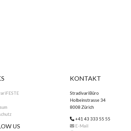
KS
KONTAKT
variFESTE
StradivariBüro
Holbeinstrasse 34
ssum
8008 Zürich
schutz
+41 43 333 55 55
LOW US
E-Mail