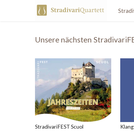
Strad
Unsere nächsten Stradivari
StradivariFEST Scuol
Klangw