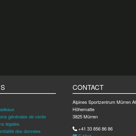
NS
CONTACT
Alpines Sportzentrum Mürren 
cadeaux
Höhematte
ions générales de vente
3825 Mürren
ns légales
+41 33 856 86 86
entialité des données
E-Mail