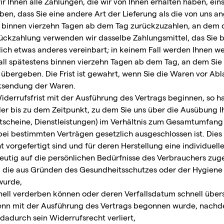
r Ihnen alle Zahlungen, die wir von Ihnen erhalten haben, ein
eben, dass Sie eine andere Art der Lieferung als die von uns 
 binnen vierzehn Tagen ab dem Tag zurückzuzahlen, an dem di
Rückzahlung verwenden wir dasselbe Zahlungsmittel, das Sie b
lich etwas anderes vereinbart; in keinem Fall werden Ihnen 
all spätestens binnen vierzehn Tagen ab dem Tag, an dem Sie
übergeben. Die Frist ist gewahrt, wenn Sie die Waren vor Abl
cksendung der Waren.
Widerrufsfrist mit der Ausführung des Vertrags beginnen, so
der bis zu dem Zeitpunkt, zu dem Sie uns über die Ausübung Ih
Gutscheine, Dienstleistungen) im Verhältnis zum Gesamtumfang
bei bestimmten Verträgen gesetzlich ausgeschlossen ist. Dies 
ht vorgefertigt sind und für deren Herstellung eine individu
eutig auf die persönlichen Bedürfnisse des Verbrauchers zuge
n, die aus Gründen des Gesundheitsschutzes oder der Hygiene
wurde,
nell verderben können oder deren Verfallsdatum schnell über
, wenn mit der Ausführung des Vertrags begonnen wurde, nach
dadurch sein Widerrufsrecht verliert,